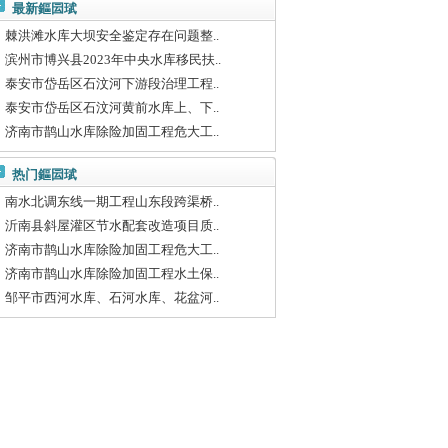
最新鏂囩珷
棘洪滩水库大坝安全鉴定存在问题整..
滨州市博兴县2023年中央水库移民扶..
泰安市岱岳区石汶河下游段治理工程..
泰安市岱岳区石汶河黄前水库上、下..
济南市鹊山水库除险加固工程危大工..
热门鏂囩珷
南水北调东线一期工程山东段跨渠桥..
沂南县斜屋灌区节水配套改造项目质..
济南市鹊山水库除险加固工程危大工..
济南市鹊山水库除险加固工程水土保..
邹平市西河水库、石河水库、花盆河..