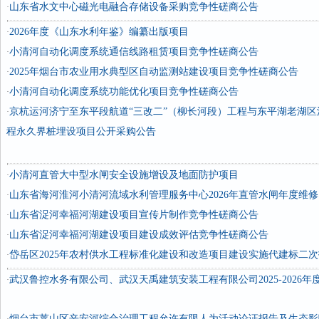
山东省水文中心磁光电融合存储设备采购竞争性磋商公告
·
2026年度《山东水利年鉴》编纂出版项目
·
小清河自动化调度系统通信线路租赁项目竞争性磋商公告
·
2025年烟台市农业用水典型区自动监测站建设项目竞争性磋商公告
·
小清河自动化调度系统功能优化项目竞争性磋商公告
·
京杭运河济宁至东平段航道“三改二”（柳长河段）工程与东平湖老湖
·
程永久界桩埋设项目公开采购公告
小清河直管大中型水闸安全设施增设及地面防护项目
·
山东省海河淮河小清河流域水利管理服务中心2026年直管水闸年度维
·
山东省浞河幸福河湖建设项目宣传片制作竞争性磋商公告
·
山东省浞河幸福河湖建设项目建设成效评估竞争性磋商公告
·
岱岳区2025年农村供水工程标准化建设和改造项目建设实施代建标二
·
武汉鲁控水务有限公司、武汉天禹建筑安装工程有限公司2025-2026
·
烟台市莱山区辛安河综合治理工程允许有限人为活动论证报告及生态影