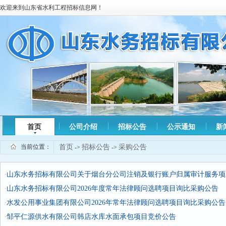
欢迎来到山东省水利工程招标信息网！
首页
公司介绍
招标公告
公示通知
新
当前位置：
首页
招标公告
采购公告
->
->
山东水务招标有限公司关于烟台分公司注销及银行账户归属审计服务项
·
山东水务招标有限公司2026年度常年法律顾问选聘项目询比采购公告
·
水发公用事业集团有限公司2026年常年法律顾问选聘项目询比采购公告
·
邹平仁源供水有限公司韩店水库水面承包项目竞价公告
·