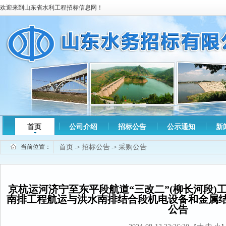
欢迎来到山东省水利工程招标信息网！
首页
公司介绍
招标公告
公示通知
新
当前位置：
首页
招标公告
采购公告
->
->
京杭运河济宁至东平段航道“三改二”(柳长河段)
南排工程航运与洪水南排结合段机电设备和金属
公告