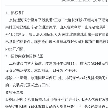
2024-08-13 22:26:30
大
中
小
【
1、招标条件
京杭运河济宁至东平段航道“三改二”(柳长河段)工程与东平湖
南排工程已经
山东省交通运输厅、山东省水利厅、山东省发展和
号”
批准建设，项目法人和招标人为 南水北调东线山东干线有限
已具备招标条件。现委托山东水务招标有限公司对该项目机电设
内公开招标。
2、招标内容和招标范围
工程建设内容为新建、改建国那里倒虹1处、排涝泵站24处及排
设备采购及安装。本次招标共划分为1个标段。
标段23：
新建、改建国那里倒虹1处、排涝泵站24处及排涝涵闸
购、安装调试及试运行工作。
资格审查项:
1.资质证书. 2.营业执照. 3.企业安全生产许可证. 4.法人代表授
缴纳证明材料（退休返聘人员的人身意外险）. 6. 授权代表是否为