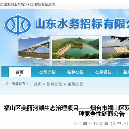
欢迎来到山东省水利工程招标信息网！
首页
公司介绍
招标公告
公示通知
新
当前位置：
首页
招标公告
监理公告
->
->
福山区美丽河湖生态治理项目——烟台市福山区
理竞争性磋商公告
2024-08-22 16:37:46
大
中
小
【