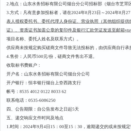
2.地点：山东水务招标有限公司烟台分公司招标部（烟台市芝罘
3.方式：凡有意参加投标者，请在
202
4
年
8月23日
～
2024年
8月2
表人授权委托书、委托代理人身份证、营业执照（其他组织提供
证）、
资质证书加盖公章的复印件及银行汇款凭证发送至邮箱ytswzb0
项目名称、委托人姓名及联系方式
）
。
供应商未按规定购买磋商文件导致无法投标的，由供应商自行承
4.售价：人民币500元/份，磋商文件售出不退。
收取标书费账户：
开户名：山东水务招标有限公司烟台分公司
开户银行：恒丰银行烟台上夼西路支行
帐号：8535 4012 0122 8033 62
联系电话：0535-6086250
四、公告期限：自公告发布之日起5天
五、递交响应文件时间及地点
1.时间：2024年9月4日15：00至15：30，逾期递交的或未