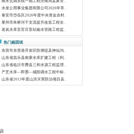
南水北调东线一期工程济南局孟家管..
水发公用事业集团有限公司2026年常..
泰安市岱岳区2026年度中央资金农村..
莱州市朱桥河干支流提升改造工程全..
老岚水库至官庄泵站输水管路工程监..
热门鏂囩珷
东营市东营港开发区防潮堤及神仙沟..
山东省昌乐县南寨水库扩建工程（利..
山东省临沂市费县三和水源工程监理..
产芝水库—即墨—城阳调水工程中标..
山东省2013年度山洪灾害防治项目县..
共
设