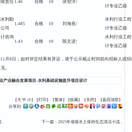
有限责任
1.46
合格
10
张智洋
/
计专业乙级
都水利勘
水利行业工程
1.485
合格
10
刘海燕
/
限公司
计专业乙级
设计咨询
水利行业工程
1.43
合格
10
陈文进
/
计专业乙级
025年11月8日，如对评定结果有异议，请于公示截止时间前向招标人或招
意见。
业产业融合发展项目-水利基础设施提升项目设计
大
中
小
打印
繁体
收藏
关闭
返回顶部
【
】【
】
【
】【
】 【
】 【
】
分享到:
..
下一篇
：
2025年省级水土保持生态清洁小流..